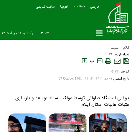
فارسی
العربیة
سایت قدیمی
english
۵۴ : ۱۳
|
يکشنبه ۱۸ مرداد ۱۴۰۵
ایلام
»
عمومی
تعداد بازدید:
۲۰۲۹
پ
کد خبر:
۵۱۷۳
تاریخ انتشار:
۰۷ دی ۱۴۰۱ - ۱۴:۱۴ -
07 October 1401
برپایی ایستگاه صلواتی توسط مواکب ستاد توسعه و بازسازی
عتبات عالیات استان ایلام